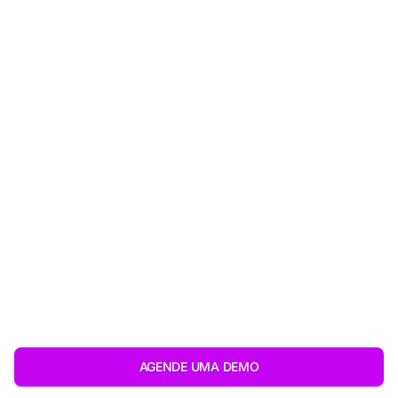
Conectamos tecnologia e
expertise
em varejo para
transformar eficiência
em
resultado
AGENDE UMA DEMO